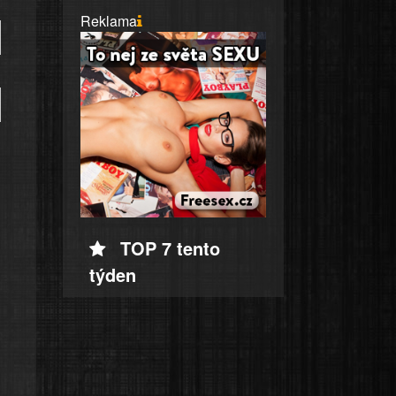
Reklama
TOP 7 tento
týden