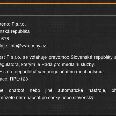
éno: F s.r.o.
enská republika
5 678
daje: info@zvraceny.cz
st F s.r.o. se vztahuje pravomoc Slovenské republiky 
egulátora, kterým je Rada pro mediální služby.
F s.r.o. nepodléhá samoregulačnímu mechanismu.
trace: RPL/123
me chatbot nebo jiné automatické nástroje, př
můžete nám napsat po český nebo slovenský.