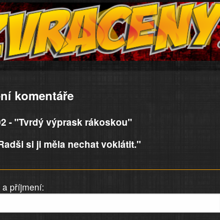
ní komentáře
2 - "Tvrdý výprask rákoskou"
adši si ji měla nechat voklátit."
a příjmení: