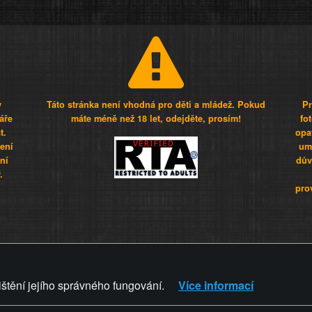
y
Táto stránka není vhodná pro děti a mládež. Pokud
Pr
áře
máte méně než 18 let, odejděte, prosím!
fo
t.
opa
šení
umí
ní
dův
.
pro
Z - Svět není zvrácenej. To jen
ištění jejího správného fungování.
Více informací
ZVRÁCENÝ.CZ
PRAVIDLA A 