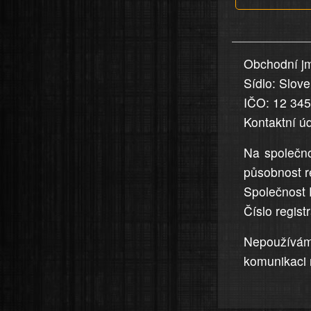
v
nahlášení
uvedena,
Obchodní jm
jsou
Sídlo: Slov
přesná
a
IČO: 12 34
úplná
Kontaktní ú
Na společno
působnost r
Společnost 
Číslo regis
Nepoužívá
komunikaci 