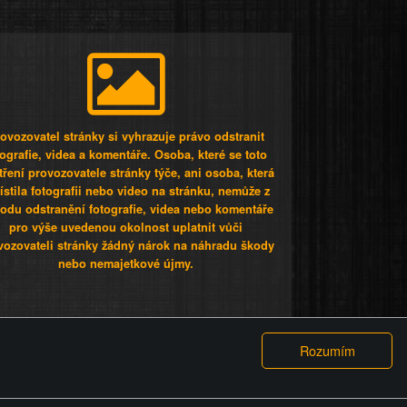
ovozovatel stránky si vyhrazuje právo odstranit
tografie, videa a komentáře. Osoba, které se toto
tření provozovatele stránky týče, ani osoba, která
stila fotografii nebo video na stránku, nemůže z
odu odstranění fotografie, videa nebo komentáře
pro výše uvedenou okolnost uplatnit vůči
vozovateli stránky žádný nárok na náhradu škody
nebo nemajetkové újmy.
 ty lidi...
PODMÍNKY
GDPR
COOKIES