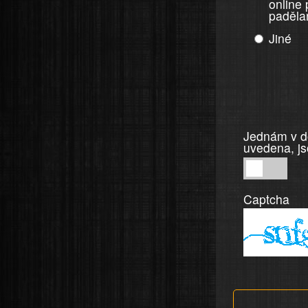
online
paděla
Jiné
Jednám v do
uvedena, js
Jednám
v
Captcha
dobré
víře,
informace
a
tvrzení,
která
jsou