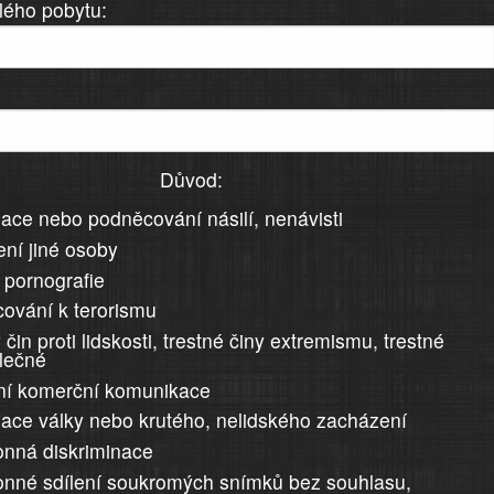
lého pobytu:
Důvod:
ace nebo podněcování násilí, nenávisti
ní jiné osoby
 pornografie
ování k terorismu
 čin proti lidskosti, trestné činy extremismu, trestné
álečné
ní komerční komunikace
ace války nebo krutého, nelidského zacházení
nná diskriminace
nné sdílení soukromých snímků bez souhlasu,