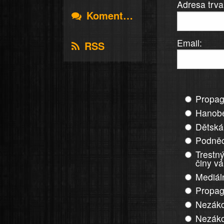
Adresa trva
Komentáře
Email:
RSS
Propag
Hanobe
Dětská
Podněc
Trestný
činy v
Mediál
Propag
Nezáko
Nezáko