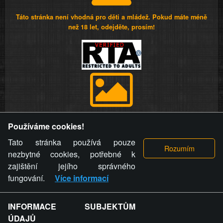
Táto stránka není vhodná pro děti a mládež. Pokud máte méně
než 18 let, odejděte, prosím!
Provozovatel stránky si vyhrazuje právo odstranit fotografie,
Používáme cookies!
videa a komentáře. Osoba, které se toto opatření provozovatele
stránky týče, ani osoba, která umístila fotografii nebo video na
Tato stránka používá pouze
stránku, nemůže z důvodu odstranění fotografie, videa nebo
nezbytné cookies, potřebné k
komentáře pro výše uvedenou okolnost uplatnit vůči
zajištění jejího správného
provozovateli stránky žádný nárok na náhradu škody nebo
fungování.
Více informací
nemajetkové újmy.
INFORMACE SUBJEKTŮM
ZVRÁCENÝ.CZ - Svět není zvrácenej. To jen
ÚDAJŮ