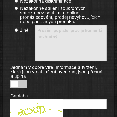
Nezákonná diskriminace
Nezákonné sdílení soukromých
snímků bez souhlasu, online
pronásledování, prodej nevyhovujících
nebo padělaných produktů
Jiné
Jednám v dobré víře, informace a tvrzení,
která jsou v nahlášení uvedena, jsou přesná
a úplná
Jednám
v
Captcha
dobré
víře,
informace
a