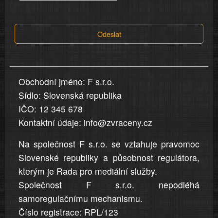
tvrzení,
která
Odeslat
jsou
v
nahlášení
uvedena,
Obchodní jméno: F s.r.o.
jsou
Sídlo: Slovenská republika
přesná
a
IČO: 12 345 678
úplná
Kontaktní údaje: info@zvraceny.cz
Na společnost F s.r.o. se vztahuje pravomoc
Slovenské republiky a působnost regulátora,
kterým je Rada pro mediální služby.
Společnost F s.r.o. nepodléhá
samoregulačnímu mechanismu.
Číslo registrace: RPL/123