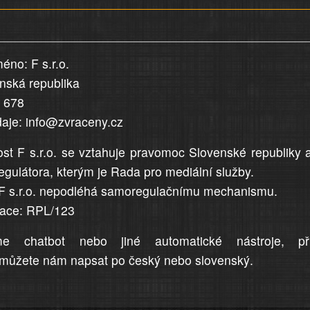
éno: F s.r.o.
enská republika
5 678
daje: info@zvraceny.cz
st F s.r.o. se vztahuje pravomoc Slovenské republiky 
egulátora, kterým je Rada pro mediální služby.
F s.r.o. nepodléhá samoregulačnímu mechanismu.
trace: RPL/123
me chatbot nebo jiné automatické nástroje, př
můžete nám napsat po český nebo slovenský.