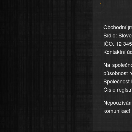
v
nahlášení
uvedena,
Obchodní jm
jsou
Sídlo: Slov
přesná
a
IČO: 12 34
úplná
Kontaktní ú
Na společno
působnost r
Společnost 
Číslo regis
Nepoužívá
komunikaci 