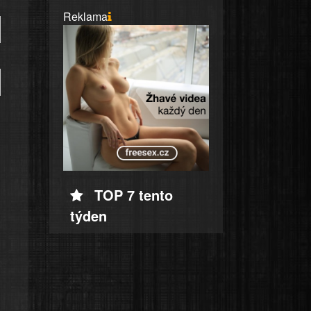
Reklama
TOP 7 tento
týden