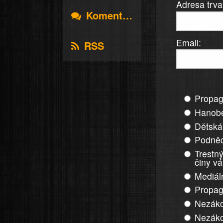
Adresa trva
Komentáře
Email:
RSS
Propag
Hanobe
Dětská
Podněc
Trestný
činy v
Mediál
Propag
Nezáko
Nezáko