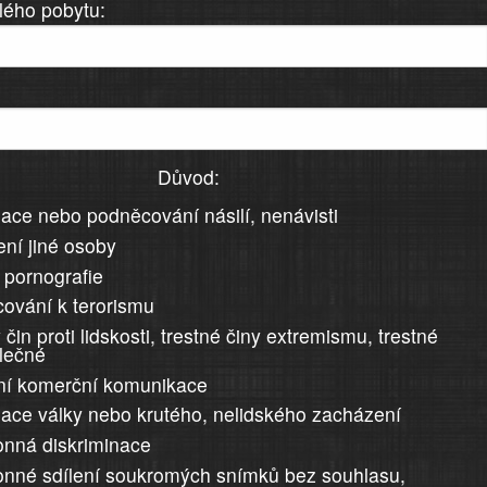
lého pobytu:
Důvod:
ace nebo podněcování násilí, nenávisti
ní jiné osoby
 pornografie
ování k terorismu
 čin proti lidskosti, trestné činy extremismu, trestné
álečné
ní komerční komunikace
ace války nebo krutého, nelidského zacházení
nná diskriminace
nné sdílení soukromých snímků bez souhlasu,