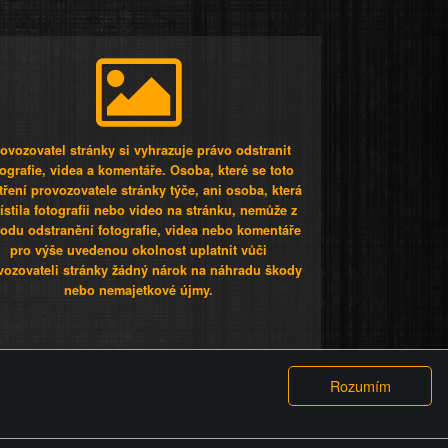
ovozovatel stránky si vyhrazuje právo odstranit
tografie, videa a komentáře. Osoba, které se toto
tření provozovatele stránky týče, ani osoba, která
stila fotografii nebo video na stránku, nemůže z
odu odstranění fotografie, videa nebo komentáře
pro výše uvedenou okolnost uplatnit vůči
vozovateli stránky žádný nárok na náhradu škody
nebo nemajetkové újmy.
 ty lidi...
PODMÍNKY
GDPR
COOKIES