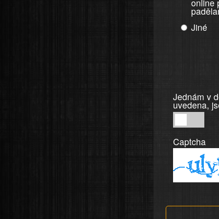
online
paděla
Jiné
Jednám v do
uvedena, js
Jednám
v
Captcha
dobré
víře,
informace
a
tvrzení,
která
jsou