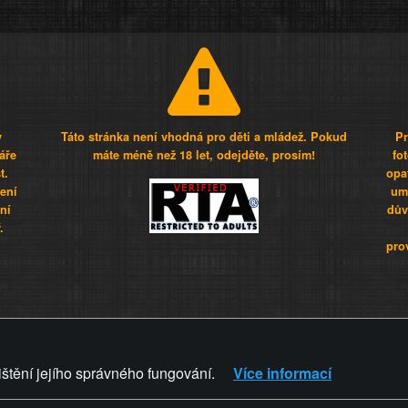
y
Táto stránka není vhodná pro děti a mládež. Pokud
Pr
áře
máte méně než 18 let, odejděte, prosím!
fo
t.
opa
šení
umí
ní
dův
.
pro
Z - Svět není zvrácenej. To jen
ištění jejího správného fungování.
Více informací
ZVRÁCENÝ.CZ
PRAVIDLA A 