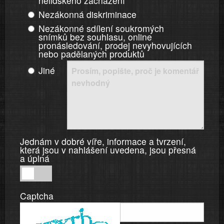
nelidského zacházení
Nezákonná diskriminace
Nezákonné sdílení soukromých
snímků bez souhlasu, online
pronásledování, prodej nevyhovujících
nebo padělaných produktů
Jiné
Jednám v dobré víře, informace a tvrzení,
která jsou v nahlášení uvedena, jsou přesná
a úplná
Jednám
v
Captcha
dobré
víře,
informace