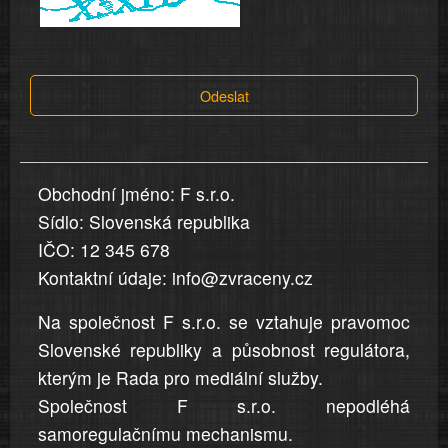
a
tvrzení,
která
Odeslat
jsou
v
nahlášení
uvedena,
Obchodní jméno: F s.r.o.
jsou
Sídlo: Slovenská republika
přesná
a
IČO: 12 345 678
úplná
Kontaktní údaje: info@zvraceny.cz
Na společnost F s.r.o. se vztahuje pravomoc
Slovenské republiky a působnost regulátora,
kterým je Rada pro mediální služby.
Společnost F s.r.o. nepodléhá
samoregulačnímu mechanismu.