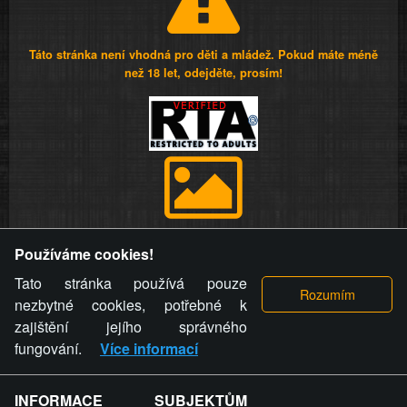
Táto stránka není vhodná pro děti a mládež. Pokud máte méně
než 18 let, odejděte, prosím!
Provozovatel stránky si vyhrazuje právo odstranit fotografie,
Používáme cookies!
videa a komentáře. Osoba, které se toto opatření provozovatele
stránky týče, ani osoba, která umístila fotografii nebo video na
Tato stránka používá pouze
stránku, nemůže z důvodu odstranění fotografie, videa nebo
nezbytné cookies, potřebné k
komentáře pro výše uvedenou okolnost uplatnit vůči
zajištění jejího správného
provozovateli stránky žádný nárok na náhradu škody nebo
fungování.
Více informací
nemajetkové újmy.
INFORMACE SUBJEKTŮM