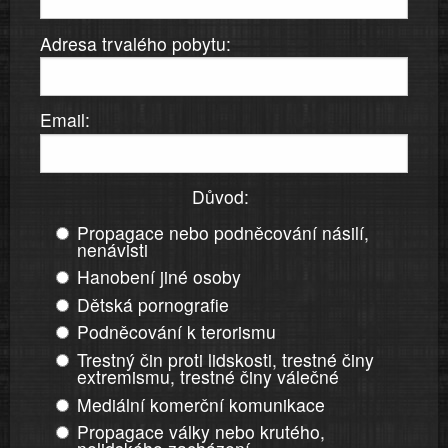
Adresa trvalého pobytu:
Email:
Důvod:
Propagace nebo podněcování násilí,
nenávisti
Hanobení jiné osoby
Dětská pornografie
Podněcování k terorismu
Trestný čin proti lidskosti, trestné činy
extremismu, trestné činy válečné
Mediální komerční komunikace
Propagace války nebo krutého,