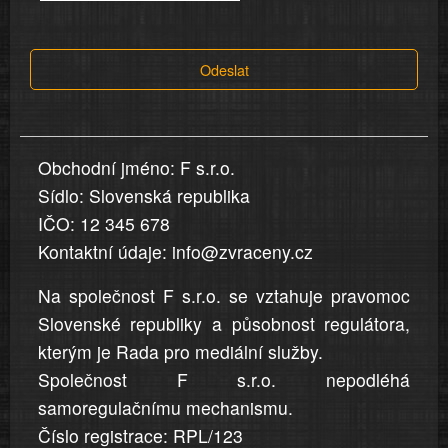
tvrzení,
která
Odeslat
jsou
v
nahlášení
uvedena,
Obchodní jméno: F s.r.o.
jsou
Sídlo: Slovenská republika
přesná
a
IČO: 12 345 678
úplná
Kontaktní údaje: info@zvraceny.cz
Na společnost F s.r.o. se vztahuje pravomoc
Slovenské republiky a působnost regulátora,
kterým je Rada pro mediální služby.
Společnost F s.r.o. nepodléhá
samoregulačnímu mechanismu.
Číslo registrace: RPL/123