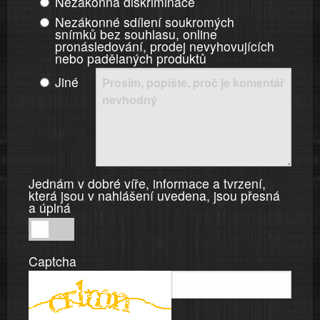
Nezákonná diskriminace
Nezákonné sdílení soukromých
snímků bez souhlasu, online
pronásledování, prodej nevyhovujících
nebo padělaných produktů
Jiné
Jednám v dobré víře, informace a tvrzení,
která jsou v nahlášení uvedena, jsou přesná
a úplná
Jednám
v
Captcha
dobré
víře,
informace
a