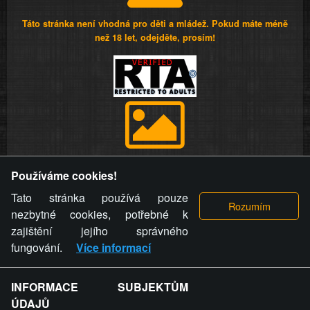
Táto stránka není vhodná pro děti a mládež. Pokud máte méně
než 18 let, odejděte, prosím!
Provozovatel stránky si vyhrazuje právo odstranit fotografie,
Používáme cookies!
videa a komentáře. Osoba, které se toto opatření provozovatele
stránky týče, ani osoba, která umístila fotografii nebo video na
Tato stránka používá pouze
stránku, nemůže z důvodu odstranění fotografie, videa nebo
nezbytné cookies, potřebné k
komentáře pro výše uvedenou okolnost uplatnit vůči
zajištění jejího správného
provozovateli stránky žádný nárok na náhradu škody nebo
fungování.
Více informací
nemajetkové újmy.
INFORMACE SUBJEKTŮM
ZVRÁCENÝ.CZ - Svět není zvrácenej. To jen
ÚDAJŮ