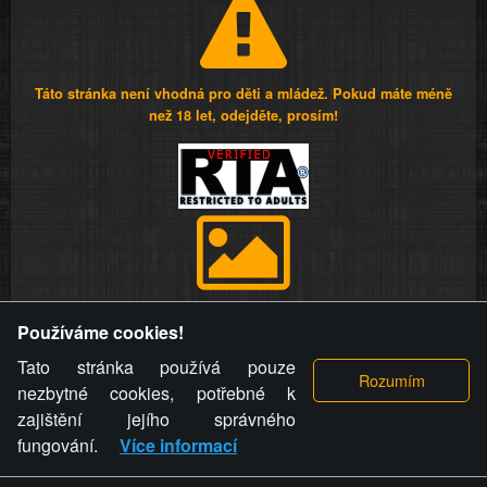
Táto stránka není vhodná pro děti a mládež. Pokud máte méně
než 18 let, odejděte, prosím!
Provozovatel stránky si vyhrazuje právo odstranit fotografie,
Používáme cookies!
videa a komentáře. Osoba, které se toto opatření provozovatele
stránky týče, ani osoba, která umístila fotografii nebo video na
Tato stránka používá pouze
stránku, nemůže z důvodu odstranění fotografie, videa nebo
nezbytné cookies, potřebné k
komentáře pro výše uvedenou okolnost uplatnit vůči
zajištění jejího správného
provozovateli stránky žádný nárok na náhradu škody nebo
fungování.
Více informací
nemajetkové újmy.