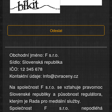
informace
a
tvrzení,
která
Odeslat
jsou
v
nahlášení
uvedena,
Obchodní jméno: F s.r.o.
jsou
Sídlo: Slovenská republika
přesná
a
IČO: 12 345 678
úplná
Kontaktní údaje: info@zvraceny.cz
Na společnost F s.r.o. se vztahuje pravomoc
Slovenské republiky a působnost regulátora,
kterým je Rada pro mediální služby.
Společnost F s.r.o. nepodléhá