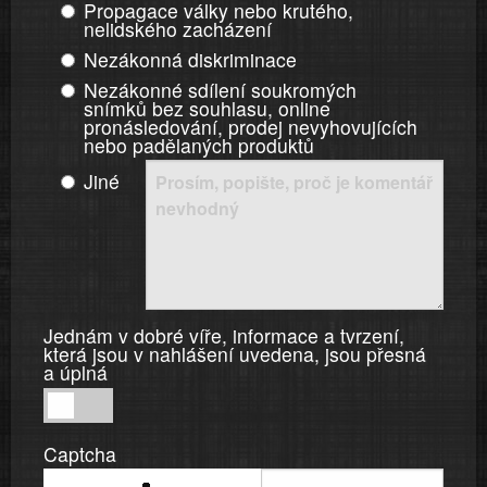
Propagace války nebo krutého,
nelidského zacházení
Nezákonná diskriminace
Nezákonné sdílení soukromých
snímků bez souhlasu, online
pronásledování, prodej nevyhovujících
nebo padělaných produktů
Jiné
Jednám v dobré víře, informace a tvrzení,
která jsou v nahlášení uvedena, jsou přesná
a úplná
Jednám
v
Captcha
dobré
víře,