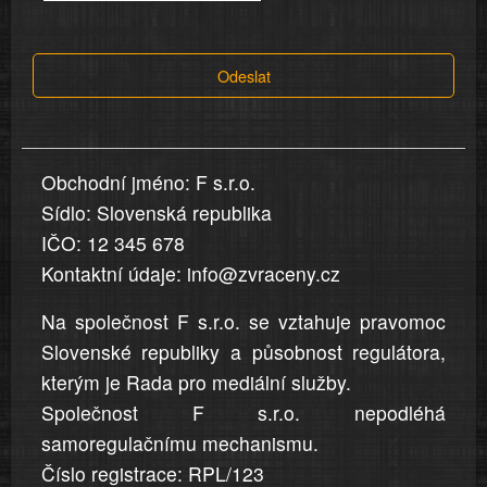
tvrzení,
která
Odeslat
jsou
v
nahlášení
uvedena,
Obchodní jméno: F s.r.o.
jsou
Sídlo: Slovenská republika
přesná
a
IČO: 12 345 678
úplná
Kontaktní údaje: info@zvraceny.cz
Na společnost F s.r.o. se vztahuje pravomoc
Slovenské republiky a působnost regulátora,
kterým je Rada pro mediální služby.
Společnost F s.r.o. nepodléhá
samoregulačnímu mechanismu.
Číslo registrace: RPL/123