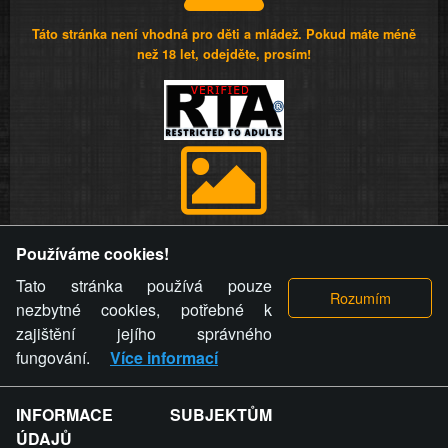
Táto stránka není vhodná pro děti a mládež. Pokud máte méně
než 18 let, odejděte, prosím!
Provozovatel stránky si vyhrazuje právo odstranit fotografie,
Používáme cookies!
videa a komentáře. Osoba, které se toto opatření provozovatele
stránky týče, ani osoba, která umístila fotografii nebo video na
Tato stránka používá pouze
stránku, nemůže z důvodu odstranění fotografie, videa nebo
nezbytné cookies, potřebné k
komentáře pro výše uvedenou okolnost uplatnit vůči
zajištění jejího správného
provozovateli stránky žádný nárok na náhradu škody nebo
fungování.
Více informací
nemajetkové újmy.
INFORMACE SUBJEKTŮM
ZVRÁCENÝ.CZ - Svět není zvrácenej. To jen
ÚDAJŮ