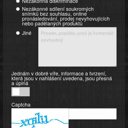
Nezákonná diskriminace
Nezákonné sdílení soukromých
snímků bez souhlasu, online
pronásledování, prodej nevyhovujících
nebo padělaných produktů
Jiné
Jednám v dobré víře, informace a tvrzení,
která jsou v nahlášení uvedena, jsou přesná
a úplná
Jednám
v
Captcha
dobré
víře,
informace
a