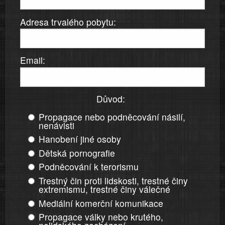
Adresa trvalého pobytu:
Email:
Důvod:
Propagace nebo podněcování násilí,
nenávisti
Hanobení jiné osoby
Dětská pornografie
Podněcování k terorismu
Trestný čin proti lidskosti, trestné činy
extremismu, trestné činy válečné
Mediální komerční komunikace
Propagace války nebo krutého,