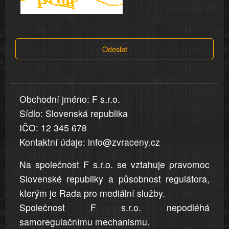
a
tvrzení,
která
Odeslat
jsou
v
nahlášení
uvedena,
Obchodní jméno: F s.r.o.
jsou
Sídlo: Slovenská republika
přesná
a
IČO: 12 345 678
úplná
Kontaktní údaje: info@zvraceny.cz
Na společnost F s.r.o. se vztahuje pravomoc
Slovenské republiky a působnost regulátora,
kterým je Rada pro mediální služby.
Společnost F s.r.o. nepodléhá
samoregulačnímu mechanismu.