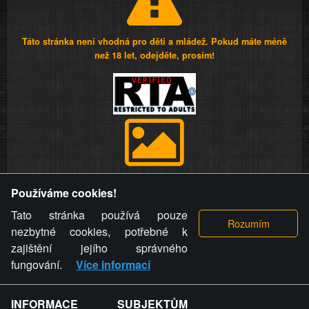
Táto stránka není vhodná pro děti a mládež. Pokud máte méně
než 18 let, odejděte, prosím!
Provozovatel stránky si vyhrazuje právo odstranit fotografie,
Používáme cookies!
videa a komentáře. Osoba, které se toto opatření provozovatele
stránky týče, ani osoba, která umístila fotografii nebo video na
Tato stránka používá pouze
stránku, nemůže z důvodu odstranění fotografie, videa nebo
nezbytné cookies, potřebné k
komentáře pro výše uvedenou okolnost uplatnit vůči
zajištění jejího správného
provozovateli stránky žádný nárok na náhradu škody nebo
fungování.
Více informací
nemajetkové újmy.
INFORMACE SUBJEKTŮM