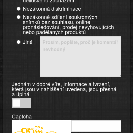
nelidského zacházení
Nezákonná diskriminace
Nezákonné sdílení soukromých
snímků bez souhlasu, online
pronásledování, prodej nevyhovujících
nebo padělaných produktů
Jiné
Jednám v dobré víře, informace a tvrzení,
která jsou v nahlášení uvedena, jsou přesná
a úplná
Jednám
v
Captcha
dobré
víře,
informace