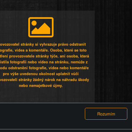
ovozovatel stránky si vyhrazuje právo odstranit
tografie, videa a komentáře. Osoba, které se toto
tření provozovatele stránky týče, ani osoba, která
stila fotografii nebo video na stránku, nemůže z
odu odstranění fotografie, videa nebo komentáře
pro výše uvedenou okolnost uplatnit vůči
vozovateli stránky žádný nárok na náhradu škody
nebo nemajetkové újmy.
 ty lidi...
PODMÍNKY
GDPR
COOKIES