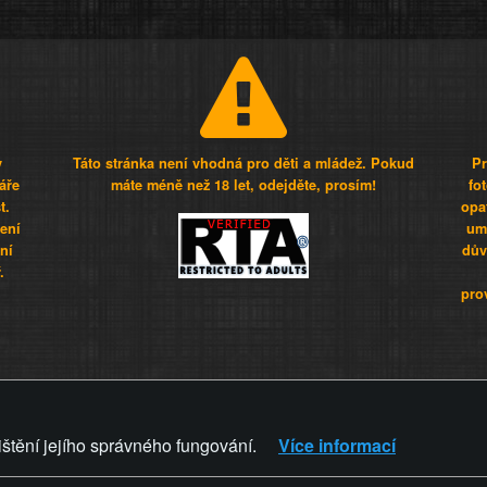
y
Táto stránka není vhodná pro děti a mládež. Pokud
Pr
áře
máte méně než 18 let, odejděte, prosím!
fo
t.
opa
šení
umí
ní
dův
.
pro
Z - Svět není zvrácenej. To jen
ištění jejího správného fungování.
Více informací
ZVRÁCENÝ.CZ
PRAVIDLA A 