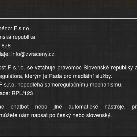
éno: F s.r.o.
enská republika
5 678
daje: info@zvraceny.cz
st F s.r.o. se vztahuje pravomoc Slovenské republiky 
egulátora, kterým je Rada pro mediální služby.
F s.r.o. nepodléhá samoregulačnímu mechanismu.
trace: RPL/123
me chatbot nebo jiné automatické nástroje, př
můžete nám napsat po český nebo slovenský.