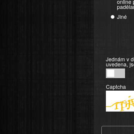
online
paděla
Jiné
Jednám v do
uvedena, js
Jednám
v
Captcha
dobré
víře,
informace
a
tvrzení,
která
jsou