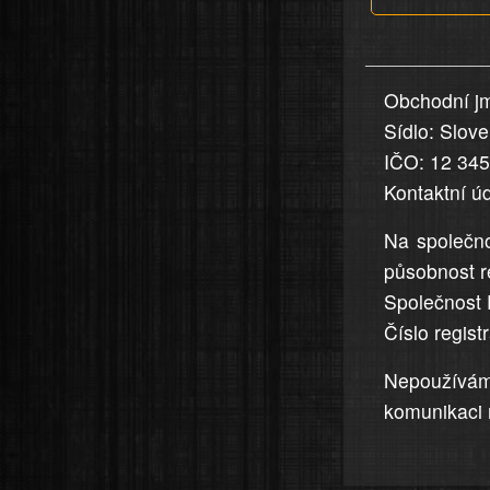
v
nahlášení
uvedena,
Obchodní jm
jsou
Sídlo: Slov
přesná
a
IČO: 12 34
úplná
Kontaktní ú
Na společno
působnost r
Společnost 
Číslo regis
Nepoužívá
komunikaci 