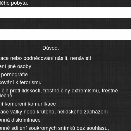
lého pobytu:
Důvod:
ace nebo podněcování násilí, nenávisti
ní jiné osoby
 pornografie
ování k terorismu
 čin proti lidskosti, trestné činy extremismu, trestné
álečné
ní komerční komunikace
ace války nebo krutého, nelidského zacházení
nná diskriminace
nné sdílení soukromých snímků bez souhlasu,