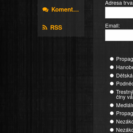
Adresa trva
Komentáře
Email:
RSS
Propag
Hanobe
Dětská
Podněc
Trestný
činy v
Mediál
Propag
Nezáko
Nezáko