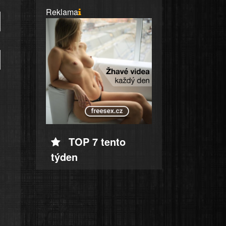
Reklama
TOP 7 tento
týden