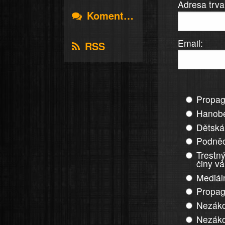
Adresa trva
Komentáře
Email:
RSS
Propag
Hanobe
Dětská
Podněc
Trestný
činy v
Mediál
Propag
Nezáko
Nezáko