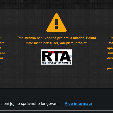
y
Táto stránka není vhodná pro děti a mládež. Pokud
Pr
áře
máte méně než 18 let, odejděte, prosím!
fo
t.
opa
šení
umí
ní
dův
.
pro
Z - Svět není zvrácenej. To jen
ištění jejího správného fungování.
Více informací
ZVRÁCENÝ.CZ
PRAVIDLA A 