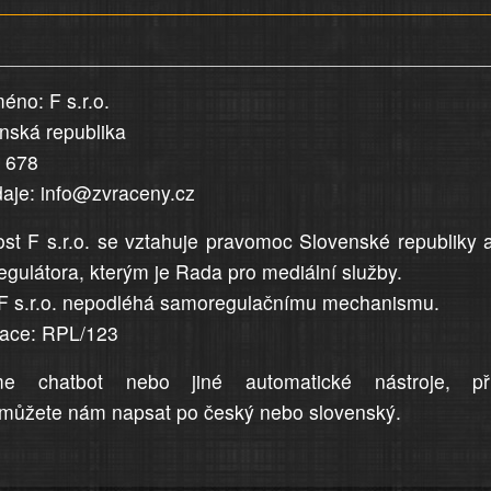
éno: F s.r.o.
enská republika
5 678
daje: info@zvraceny.cz
st F s.r.o. se vztahuje pravomoc Slovenské republiky 
egulátora, kterým je Rada pro mediální služby.
F s.r.o. nepodléhá samoregulačnímu mechanismu.
trace: RPL/123
me chatbot nebo jiné automatické nástroje, př
můžete nám napsat po český nebo slovenský.