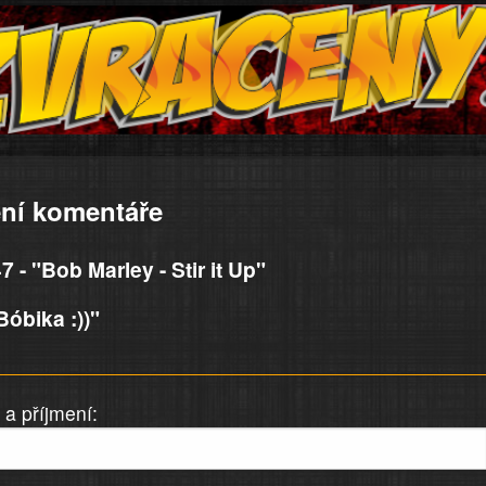
ní komentáře
 - "Bob Marley - Stir it Up"
óbika :))"
a příjmení: