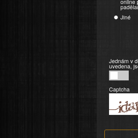
online
paděla
Jiné
Jednám v do
uvedena, js
Jednám
v
Captcha
dobré
víře,
informace
a
tvrzení,
která
jsou