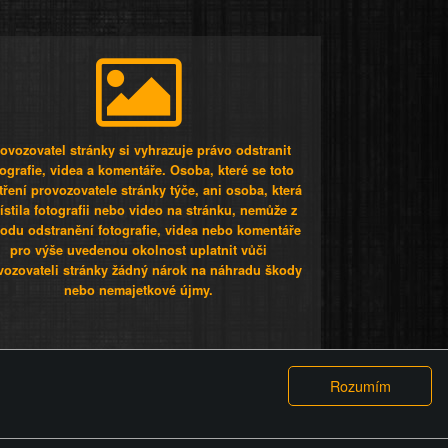
ovozovatel stránky si vyhrazuje právo odstranit
tografie, videa a komentáře. Osoba, které se toto
tření provozovatele stránky týče, ani osoba, která
stila fotografii nebo video na stránku, nemůže z
odu odstranění fotografie, videa nebo komentáře
pro výše uvedenou okolnost uplatnit vůči
vozovateli stránky žádný nárok na náhradu škody
nebo nemajetkové újmy.
 ty lidi...
PODMÍNKY
GDPR
COOKIES