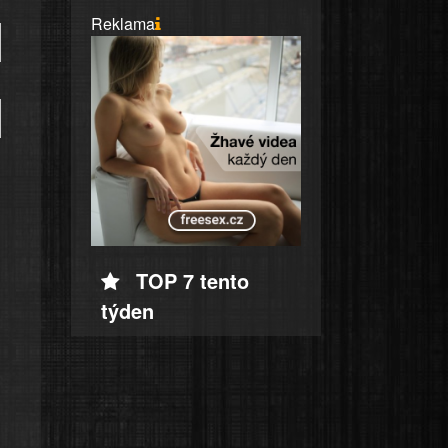
Reklama
TOP 7 tento
týden