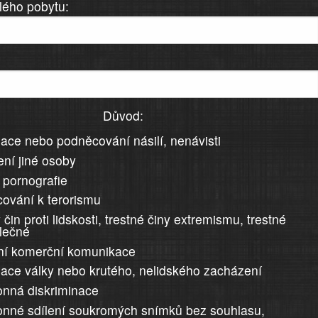
lého pobytu:
Důvod:
ace nebo podněcování násilí, nenávisti
ní jiné osoby
 pornografie
ování k terorismu
 čin proti lidskosti, trestné činy extremismu, trestné
álečné
ní komerční komunikace
ace války nebo krutého, nelidského zacházení
nná diskriminace
nné sdílení soukromých snímků bez souhlasu,