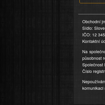
v
nahlášení
uvedena,
Obchodní jm
jsou
Sídlo: Slov
přesná
a
IČO: 12 34
úplná
Kontaktní ú
Na společno
působnost r
Společnost 
Číslo regis
Nepoužívá
komunikaci 