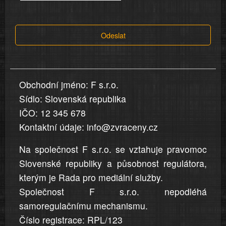
tvrzení,
která
Odeslat
jsou
v
nahlášení
uvedena,
Obchodní jméno: F s.r.o.
jsou
Sídlo: Slovenská republika
přesná
a
IČO: 12 345 678
úplná
Kontaktní údaje: info@zvraceny.cz
Na společnost F s.r.o. se vztahuje pravomoc
Slovenské republiky a působnost regulátora,
kterým je Rada pro mediální služby.
Společnost F s.r.o. nepodléhá
samoregulačnímu mechanismu.
Číslo registrace: RPL/123