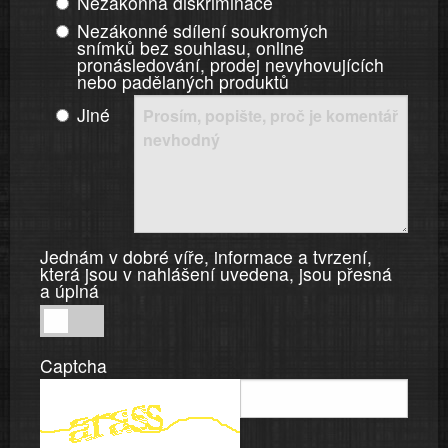
Nezákonná diskriminace
Nezákonné sdílení soukromých
snímků bez souhlasu, online
pronásledování, prodej nevyhovujících
nebo padělaných produktů
Jiné
Jednám v dobré víře, informace a tvrzení,
která jsou v nahlášení uvedena, jsou přesná
a úplná
Jednám
v
Captcha
dobré
víře,
informace
a