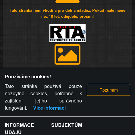
Táto stránka není vhodná pro děti a mládež. Pokud máte méně
než 18 let, odejděte, prosím!
Provozovatel stránky si vyhrazuje právo odstranit fotografie,
Používáme cookies!
videa a komentáře. Osoba, které se toto opatření provozovatele
stránky týče, ani osoba, která umístila fotografii nebo video na
Tato stránka používá pouze
stránku, nemůže z důvodu odstranění fotografie, videa nebo
nezbytné cookies, potřebné k
komentáře pro výše uvedenou okolnost uplatnit vůči
zajištění jejího správného
provozovateli stránky žádný nárok na náhradu škody nebo
fungování.
Více informací
nemajetkové újmy.
INFORMACE SUBJEKTŮM
ZVRÁCENÝ.CZ - Svět není zvrácenej. To jen
ÚDAJŮ