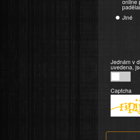
online
paděla
Jiné
Jednám v do
uvedena, js
Jednám
v
Captcha
dobré
víře,
informace
a
tvrzení,
která
jsou