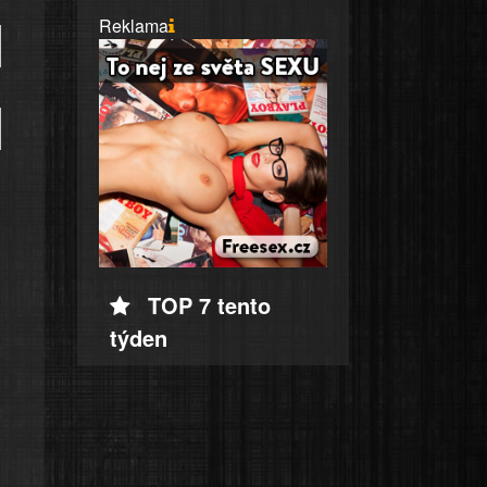
Reklama
TOP 7 tento
týden