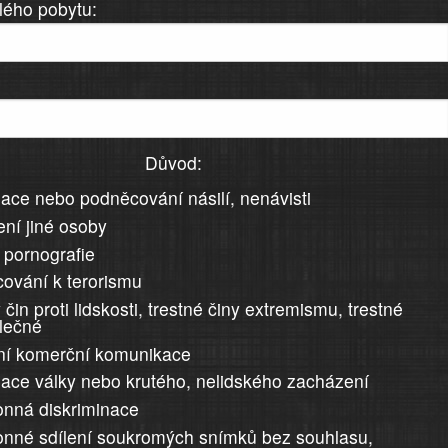
lého pobytu:
Důvod:
ace nebo podněcování násilí, nenávisti
ní jiné osoby
 pornografie
ování k terorismu
 čin proti lidskosti, trestné činy extremismu, trestné
álečné
ní komerční komunikace
ace války nebo krutého, nelidského zacházení
nná diskriminace
nné sdílení soukromých snímků bez souhlasu,