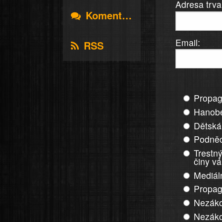
Adresa trva
Komentáře
Email:
RSS
Propag
Hanobe
Dětská
Podněc
Trestný
činy v
Mediál
Propag
Nezáko
Nezáko