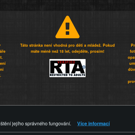
y
Táto stránka není vhodná pro děti a mládež. Pokud
Pr
áře
máte méně než 18 let, odejděte, prosím!
fo
t.
opa
šení
umí
ní
dův
.
pro
Z - Svět není zvrácenej. To jen
ištění jejího správného fungování.
Více informací
ZVRÁCENÝ.CZ
PRAVIDLA A 