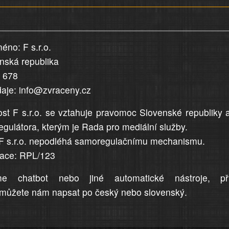
éno: F s.r.o.
enská republika
5 678
daje: info@zvraceny.cz
st F s.r.o. se vztahuje pravomoc Slovenské republiky 
egulátora, kterým je Rada pro mediální služby.
F s.r.o. nepodléhá samoregulačnímu mechanismu.
trace: RPL/123
me chatbot nebo jiné automatické nástroje, př
můžete nám napsat po český nebo slovenský.