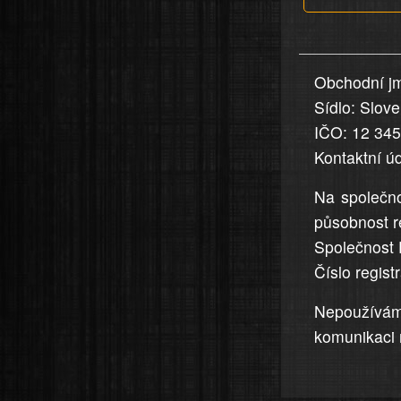
v
nahlášení
uvedena,
Obchodní jm
jsou
Sídlo: Slov
přesná
a
IČO: 12 34
úplná
Kontaktní ú
Na společno
působnost r
Společnost 
Číslo regis
Nepoužívá
komunikaci 