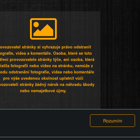
ovozovatel stránky si vyhrazuje právo odstranit
tografie, videa a komentáře. Osoba, které se toto
tření provozovatele stránky týče, ani osoba, která
stila fotografii nebo video na stránku, nemůže z
odu odstranění fotografie, videa nebo komentáře
pro výše uvedenou okolnost uplatnit vůči
vozovateli stránky žádný nárok na náhradu škody
nebo nemajetkové újmy.
 ty lidi...
PODMÍNKY
GDPR
COOKIES