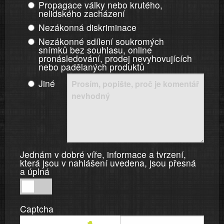
Propagace války nebo krutého,
nelidského zacházení
Nezákonná diskriminace
Nezákonné sdílení soukromých
snímků bez souhlasu, online
pronásledování, prodej nevyhovujících
nebo padělaných produktů
Jiné
Jednám v dobré víře, informace a tvrzení,
která jsou v nahlášení uvedena, jsou přesná
a úplná
Jednám
v
Captcha
dobré
víře,