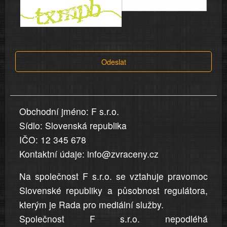
informace
a
tvrzení,
která
Odeslat
jsou
v
nahlášení
uvedena,
Obchodní jméno: F s.r.o.
jsou
Sídlo: Slovenská republika
přesná
a
IČO: 12 345 678
úplná
Kontaktní údaje: info@zvraceny.cz
Na společnost F s.r.o. se vztahuje pravomoc
Slovenské republiky a působnost regulátora,
kterým je Rada pro mediální služby.
Společnost F s.r.o. nepodléhá