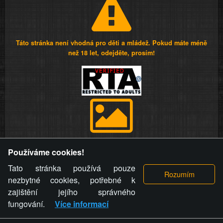
Táto stránka není vhodná pro děti a mládež. Pokud máte méně
než 18 let, odejděte, prosím!
Provozovatel stránky si vyhrazuje právo odstranit fotografie,
Používáme cookies!
videa a komentáře. Osoba, které se toto opatření provozovatele
stránky týče, ani osoba, která umístila fotografii nebo video na
Tato stránka používá pouze
stránku, nemůže z důvodu odstranění fotografie, videa nebo
nezbytné cookies, potřebné k
komentáře pro výše uvedenou okolnost uplatnit vůči
zajištění jejího správného
provozovateli stránky žádný nárok na náhradu škody nebo
fungování.
Více informací
nemajetkové újmy.