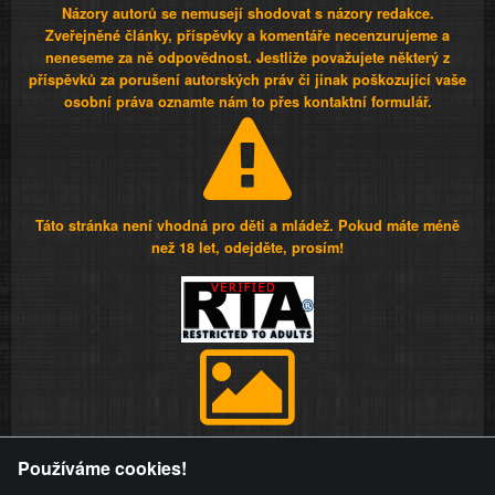
Názory autorů se nemusejí shodovat s názory redakce.
Zveřejněné články, příspěvky a komentáře necenzurujeme a
neneseme za ně odpovědnost. Jestliže považujete některý z
příspěvků za porušení autorských práv či jinak poškozující vaše
osobní práva oznamte nám to přes kontaktní formulář.
Táto stránka není vhodná pro děti a mládež. Pokud máte méně
než 18 let, odejděte, prosím!
Provozovatel stránky si vyhrazuje právo odstranit fotografie,
Používáme cookies!
videa a komentáře. Osoba, které se toto opatření provozovatele