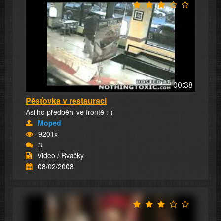
00:38
Pěsťovka v restauraci
Asi ho předběhl ve frontě :-)
Moped
9201x
3
Video / Rvačky
08/02/2008