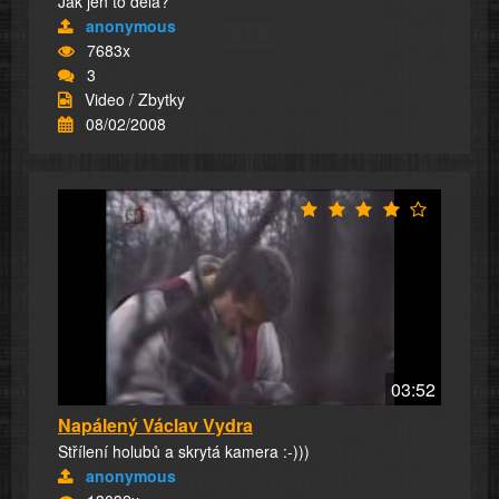
Jak jen to dělá?
anonymous
7683x
3
Video / Zbytky
08/02/2008
03:52
Napálený Václav Vydra
Střílení holubů a skrytá kamera :-)))
anonymous