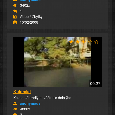
3402x
1
Video / Zbytky
10/02/2008
00:27
Kulomlat
Kolo a zábradlý nevěští nic dobrýho..
anonymous
4880x
2