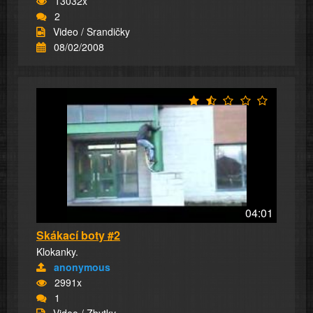
13032x
2
Video / Srandičky
08/02/2008
04:01
Skákací boty #2
Klokanky.
anonymous
2991x
1