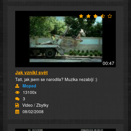
00:47
Jak vznikl svět
Tati, jak jsem se narodila? Muzika nezabíjí :)
Moped
13100x
3
Video / Zbytky
08/02/2008