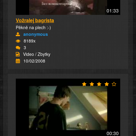
01:33
Vožralej bagrista
Pěkně na plech :-)
anonymous
8189x
3
Video / Zbytky
10/02/2008
00:30