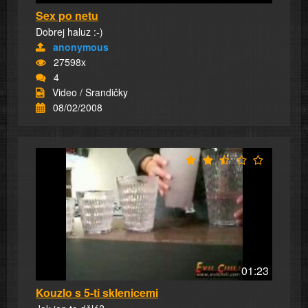
Sex po netu
Dobrej haluz :-)
anonymous
27598x
4
Video / Srandičky
08/02/2008
01:23
Kouzlo s 5-ti sklenicemi