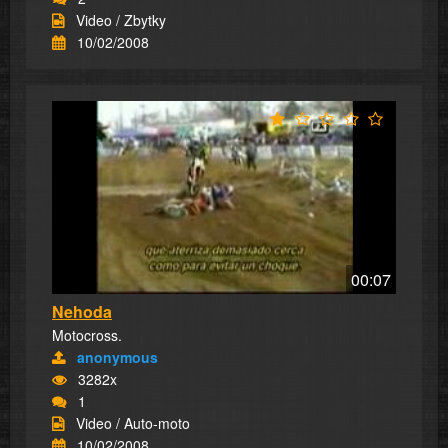
Video / Zbytky
10/02/2008
00:07
Nehoda
Motocross.
anonymous
3282x
1
Video / Auto-moto
10/02/2008