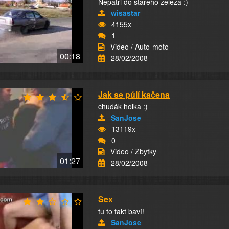
Nepatri do stareho zeleza :)
wisastar
4155x
1
Video / Auto-moto
00:18
28/02/2008
Jak se půlí kačena
chudák holka :)
SanJose
13119x
0
Video / Zbytky
01:27
28/02/2008
Sex
tu to fakt baví!
SanJose