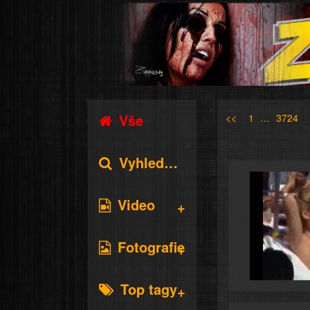
Vše
<<
1
…
3724
Vyhledávání
Video
Fotografie
Top tagy