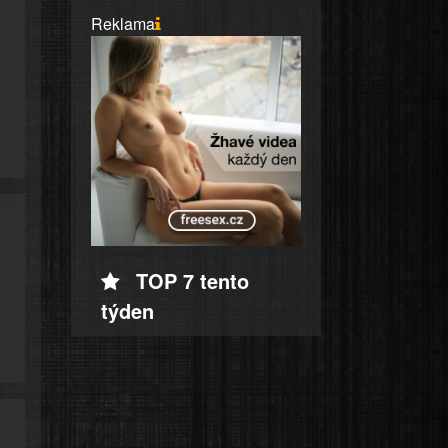
Reklama
TOP 7 tento
týden