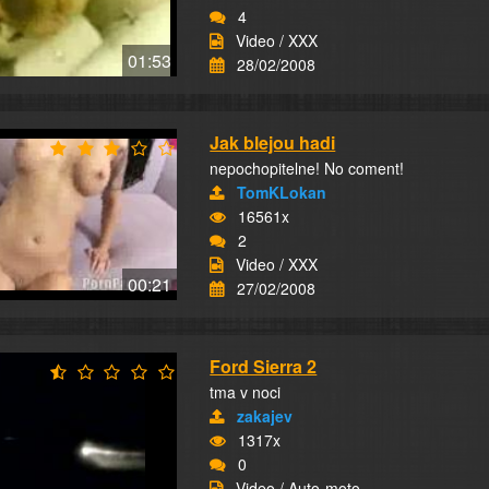
4
Video / XXX
01:53
28/02/2008
Jak blejou hadi
nepochopitelne! No coment!
TomKLokan
16561x
2
Video / XXX
00:21
27/02/2008
Ford Sierra 2
tma v noci
zakajev
1317x
0
Video / Auto-moto