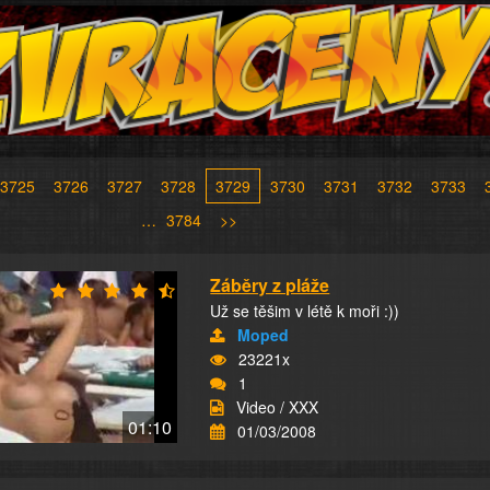
3725
3726
3727
3728
3729
3730
3731
3732
3733
…
3784
>>
Záběry z pláže
Už se těšim v létě k moři :))
Moped
23221x
1
Video / XXX
01:10
01/03/2008