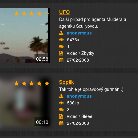
UFO
Další případ pro agenta Muldera a
agentku Scullyovou.
anonymous
5476x
1
Video / Zbytky
02:58
27/02/2008
Soplík
Tak tohle je opravdový gurmán .)
anonymous
5361x
3
Video / Blééé
00:10
27/02/2008