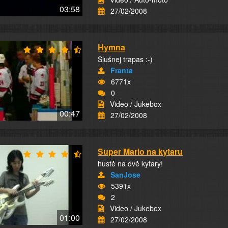
03:58
27/02/2008
Hymna
Slušnej trapas :-)
Franta
6771x
0
Video / Jukebox
00:47
27/02/2008
Super Mario na kytaru
hustě na dvě kytary!
SanJose
5391x
2
Video / Jukebox
01:00
27/02/2008