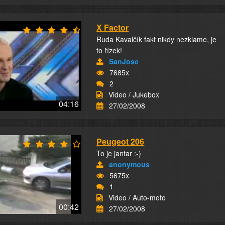
X Factor
Ruda Kavalčík fakt nikdy nezklame, je
to řízek!
SanJose
7685x
2
Video / Jukebox
04:16
27/02/2008
Peugeot 206
To je jantar :-)
anonymous
5675x
1
Video / Auto-moto
00:42
27/02/2008