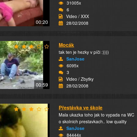
31005x
6
Video / XXX
00:20
28/02/2008
Mocák
tak ten je hezky v píči :))))
SanJose
6095x
3
Video / Zbytky
00:59
28/02/2008
Přestávka ve škole
Mala ukazka toho jak to vypada na WC
o skolnich prestavkach.. low quality
SanJose
84444x