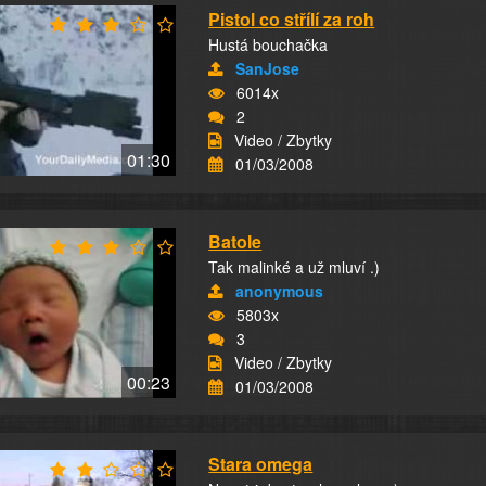
Pistol co střílí za roh
Hustá bouchačka
SanJose
6014x
2
Video / Zbytky
01:30
01/03/2008
Batole
Tak malinké a už mluví .)
anonymous
5803x
3
Video / Zbytky
00:23
01/03/2008
Stara omega